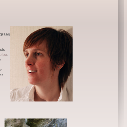
 graag
n
nds
elpe
.
r
de
et