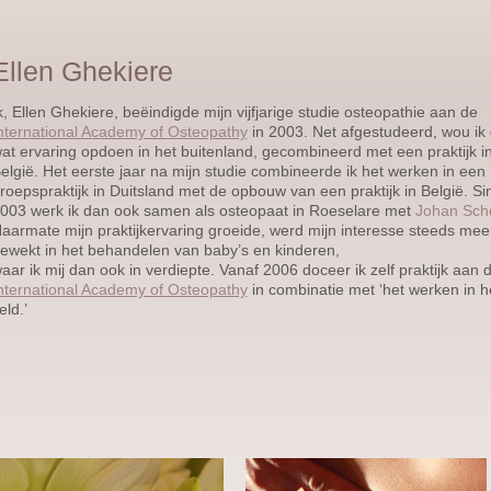
Ellen Ghekiere
k, Ellen Ghekiere, beëindigde mijn vijfjarige studie
osteopathie aan de
nternational Academy of
Osteopathy
in 2003. Net afgestudeerd, wou ik
at ervaring opdoen in het buitenland, gecombineerd met een praktijk i
elgië. Het eerste jaar na mijn studie combineerde ik het werken in een
roepspraktijk in Duitsland met de opbouw van een praktijk in België. Si
003 werk ik dan ook samen als osteopaat in Roeselare met
Johan Sch
aarmate mijn praktijkervaring groeide, werd mijn interesse steeds mee
ewekt in het behandelen van baby’s en kinderen,
aar ik mij dan ook in verdiepte. Vanaf 2006 doceer ik zelf praktijk aan 
nternational Academy of Osteopathy
in combinatie met ‘het werken in h
eld.’