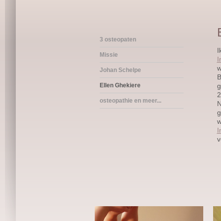
3 osteopaten
I
Missie
I
w
Johan Schelpe
B
Ellen Ghekiere
g
2
osteopathie en meer...
N
g
w
I
v