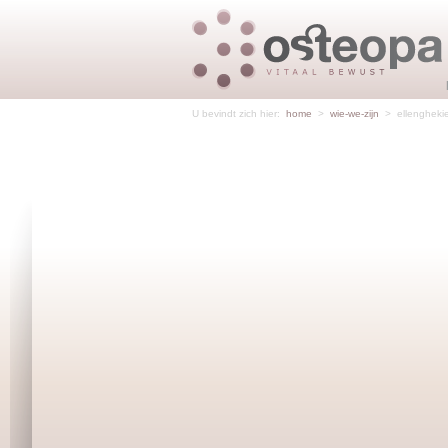
U bevindt zich hier:
home
>
wie-we-zijn
>
ellengheki