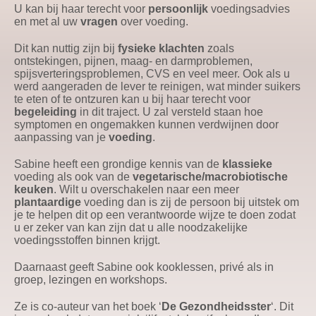
U kan bij haar terecht voor
persoonlijk
voedingsadvies
en met al uw
vragen
over voeding.
Dit kan nuttig zijn bij
fysieke klachten
zoals
ontstekingen, pijnen, maag- en darmproblemen,
spijsverteringsproblemen, CVS en veel meer. Ook als u
werd aangeraden de lever te reinigen, wat minder suikers
te eten of te ontzuren kan u bij haar terecht voor
begeleiding
in dit traject. U zal versteld staan hoe
symptomen en ongemakken kunnen verdwijnen door
aanpassing van je
voeding
.
Sabine heeft een grondige kennis van de
klassieke
voeding als ook van de
vegetarische/macrobiotische
keuken
. Wilt u overschakelen naar een meer
plantaardige
voeding dan is zij de persoon bij uitstek om
je te helpen dit op een verantwoorde wijze te doen zodat
u er zeker van kan zijn dat u alle noodzakelijke
voedingsstoffen binnen krijgt.
Daarnaast geeft Sabine ook kooklessen, privé als in
groep, lezingen en workshops.
Ze is co-auteur van het boek ‘
De Gezondheidsster
‘. Dit