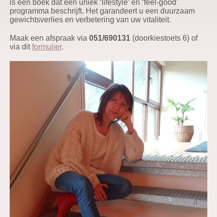
is een boek dat een uniek ‘lifestyle’ en ‘feel-good’
programma beschrijft. Het garandeert u een duurzaam
gewichtsverlies en verbetering van uw vitaliteit.
Maak een afspraak via
051/690131
(doorkiestoets 6) of
via dit
formulier
.