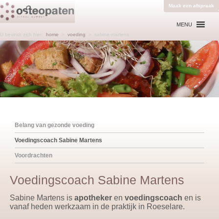
Maak een afspraak
MENU
U bevindt zich hier:
home
>
voeding
>
sabine-martens
Belang van gezonde voeding
Voedingscoach Sabine Martens
Voordrachten
Voedingscoach Sabine Martens
Sabine Martens is
apotheker
en
voedingscoach
en is
vanaf heden werkzaam in de praktijk in Roeselare.