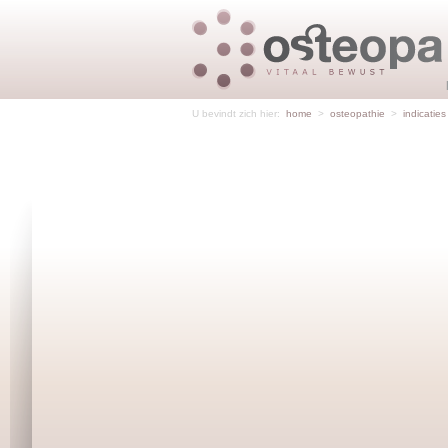
U bevindt zich hier:
home
>
osteopathie
>
indicaties