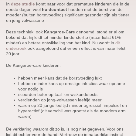
In
deze studie
komt naar voor dat premature kinderen die in de
eerste dagen veel
huidcontact
hadden met de borst van de
moeder (buiten borstvoeding) significant gezonder zijn als tiener
en jong volwassene
Deze techniek, ook
Kangaroe-Care
genoemd, stond er al om
bekend dat hij leidt tot minder kindersterfte (maar liefst 61%
minder) en betere ontwikkeling van het kind. Nu wordt in
dit
onderzoek
ook aangetoond dat er een effect is van maar liefst
20 jaar.
De Kangaroe-care kinderen:
hebben meer kans dat de borstvoeding lukt
hebben minder kans op ernstige infecties waar opname
voor nodig is
scoorden beter op taal- en wiskundetests
verdienden op jong-volwassen leeftijd meer.
waren op 20-jarige leeftijd minder agressief, impulsief en
hyperactief (dit verschil was grootst als de moeders arm
waren)
De verklaring waarom dit zo is, is nog niet gegeven. Voor ons
ligt dit echter voor de hand. Vertrouw op je natuurlijke instinct.