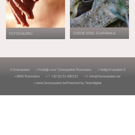
GOEDE DOEL GUATAMALA
FOTOGALERIJ
3 Osteopaten
• Praktijk voor Osteopathie Roeselare
• Heilig Kruisplein 5
• 8800 Roeselare
•
T
+32 (0) 51 690131
•
E
info@3osteopaten.be
•
www.3osteopaten.be
Powered by
Teamdigital