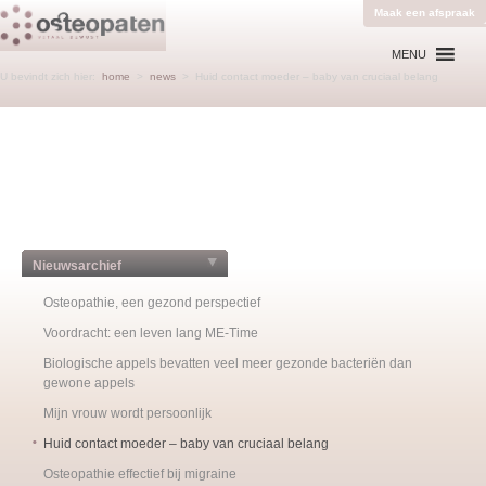
Maak een afspraak
MENU
U bevindt zich hier:
home
>
news
>
Huid contact moeder – baby van cruciaal belang
Nieuwsarchief
Osteopathie, een gezond perspectief
Voordracht: een leven lang ME-Time
Biologische appels bevatten veel meer gezonde bacteriën dan
gewone appels
Mijn vrouw wordt persoonlijk
Huid contact moeder – baby van cruciaal belang
Osteopathie effectief bij migraine